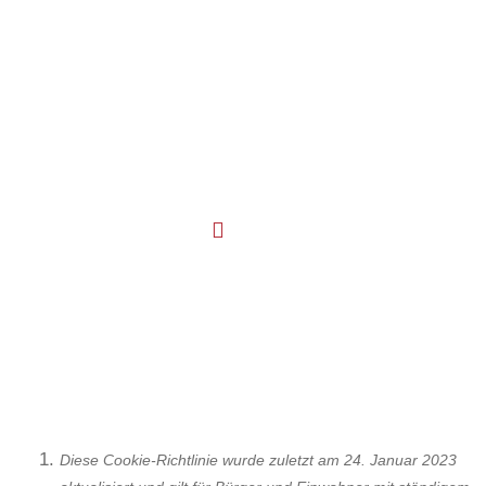
Geilenkirchen
FITNESS GYM
COOKIE-RICHTLINIE
Diese Cookie-Richtlinie wurde zuletzt am 24. Januar 2023